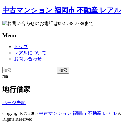
中古マンション 福岡市 不動産 レアル
Menu
Skip
トップ
to
レアルについて
content
お問い合わせ
検
索:
rea
地行借家
ページ先頭
Copyrights © 2005
中古マンション 福岡市 不動産 レアル
All
Rights Reserved.